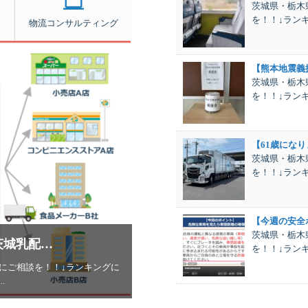
茨城県・栃木
を！！↓ランキ
物流コンサルティング
【熊本地震義
茨城県・栃木
を！！↓ランキ
【61歳になり
茨城県・栃木
を！！↓ランキ
【今週の安全
茨城県・栃木
茨城乳配…
を！！↓ランキ
にご相談を！！↓ランキングに
.