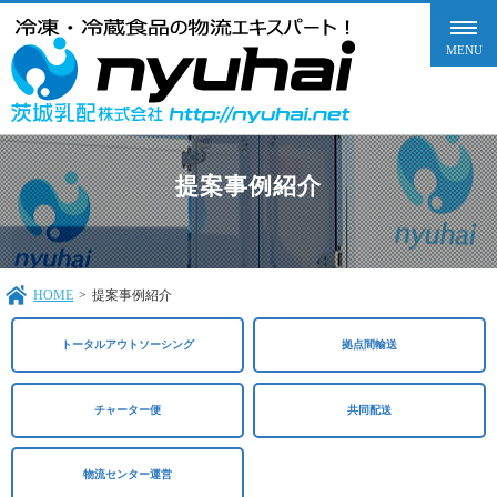
提案事例紹介
HOME
>
提案事例紹介
トータルアウトソーシング
拠点間輸送
チャーター便
共同配送​
物流センター運営