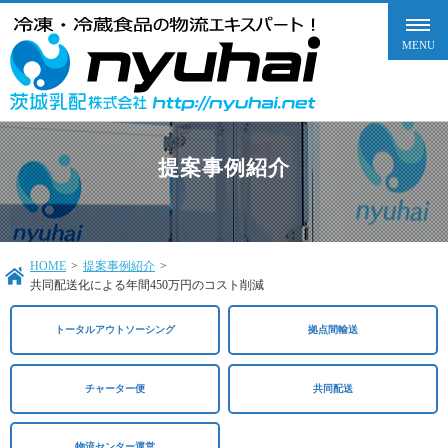
提案事例紹介
HOME
>
提案事例紹介
>
共同配送化による年間450万円のコスト削減
トータルアウトソーシング
拠点間輸送
チャーター便
共同配送​
物流センター運営