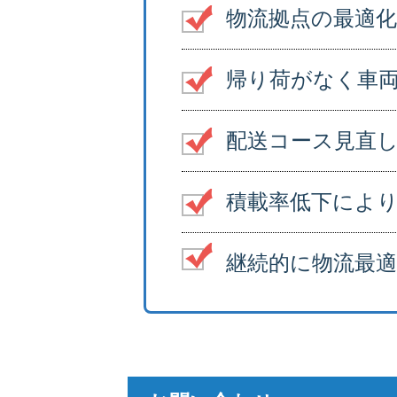
物流拠点の最適
帰り荷がなく車
配送コース見直
積載率低下によ
継続的に物流最