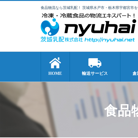
食品物流なら茨城乳配！ 茨城県水戸市・栃木県宇都宮市
HOME
輸送サービス
倉
食品