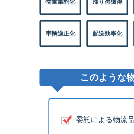
物量集約化
帰り荷獲得
車輌適正化
配送効率化
このような物
委託による物流