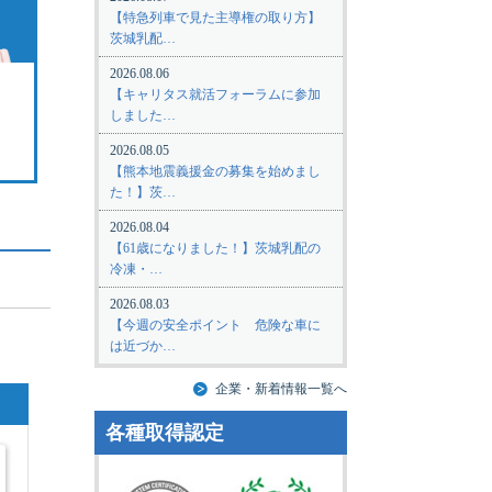
【特急列車で見た主導権の取り方】
茨城乳配…
2026.08.06
【キャリタス就活フォーラムに参加
しました…
2026.08.05
【熊本地震義援金の募集を始めまし
た！】茨…
2026.08.04
【61歳になりました！】茨城乳配の
冷凍・…
2026.08.03
【今週の安全ポイント 危険な車に
は近づか…
企業・新着情報一覧へ
各種取得認定