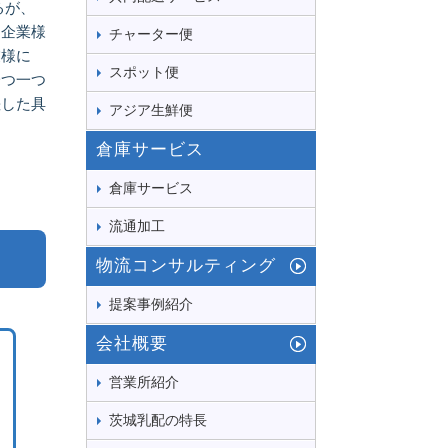
るが、
う企業様
チャーター便
業様に
スポット便
一つ一つ
差した具
アジア生鮮便
倉庫サービス
倉庫サービス
流通加工
物流コンサルティング
提案事例紹介
会社概要
営業所紹介
茨城乳配の特長