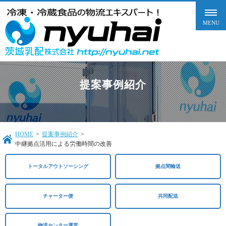
提案事例紹介
HOME
>
提案事例紹介
>
中継拠点活用による労働時間の改善
トータルアウトソーシング
拠点間輸送
チャーター便
共同配送​
物流センター運営