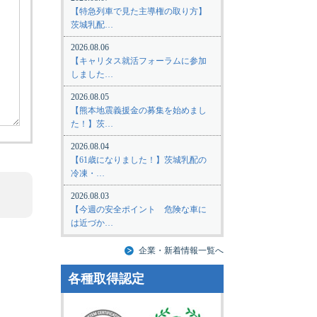
【特急列車で見た主導権の取り方】
茨城乳配…
2026.08.06
【キャリタス就活フォーラムに参加
しました…
2026.08.05
【熊本地震義援金の募集を始めまし
た！】茨…
2026.08.04
【61歳になりました！】茨城乳配の
冷凍・…
2026.08.03
【今週の安全ポイント 危険な車に
は近づか…
企業・新着情報一覧へ
各種取得認定