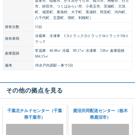
坂東市、稲敷市、かすみがうら市、桜川市、神栖市、行方
市、鉾田市、つくばみらい市、小美玉市、茨城町、大洗
町、城里町、東海村、大子町、美浦村、阿見町、河内町、
八千代町、五霞町、境町、利根町）
保有台数
13台
冷蔵車 冷凍車 1.5tトラック/2tトラック/4tトラック/10tト
保有車両
ラック
常温庫 46.98㎡ 冷蔵 99.17㎡ 冷凍庫 538㎡ 倉庫面積
倉庫面積
684.15㎡
備考
JR水戸内原駅～車で5分
その他の拠点を見る
千葉北チルドセンター（千葉
鹿沼共同配送センター（栃木
県千葉市）
県鹿沼市）