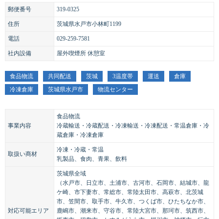
郵便番号
319-0325
住所
茨城県水戸市小林町1199
電話
029-259-7581
社内設備
屋外喫煙所 休憩室
食品物流
共同配送
茨城
3温度帯
運送
倉庫
冷凍倉庫
茨城県水戸市
物流センター
食品物流
事業内容
冷蔵輸送・冷蔵配送・冷凍輸送・冷凍配送・常温倉庫・冷
蔵倉庫・冷凍倉庫
冷凍・冷蔵・常温
取扱い商材
乳製品、食肉、青果、飲料
茨城県全域
（水戸市、日立市、土浦市、古河市、石岡市、結城市、龍
ケ崎、市下妻市、常総市、常陸太田市、高萩市、北茨城
市、笠間市、取手市、牛久市、つくば市、ひたちなか市、
対応可能エリア
鹿嶋市、潮来市、守谷市、常陸大宮市、那珂市、筑西市、