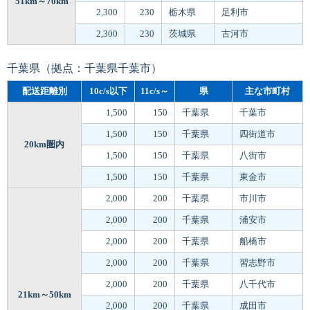
51km～70km
2,300
230
栃木県
足利市
2,300
230
茨城県
古河市
千葉県（拠点：千葉県千葉市）
配送距離別
10c/s以下
11c/s～
県
主な市町村
1,500
150
千葉県
千葉市
1,500
150
千葉県
四街道市
20km圏内
1,500
150
千葉県
八街市
1,500
150
千葉県
東金市
2,000
200
千葉県
市川市
2,000
200
千葉県
浦安市
2,000
200
千葉県
船橋市
2,000
200
千葉県
習志野市
2,000
200
千葉県
八千代市
21km～50km
2,000
200
千葉県
成田市