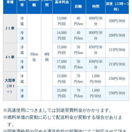
車種
基本料金
深夜（22時～5
帯
離
間
距離
時間
時）
冷
13,000
40
800円/30
200円/30分
蔵
円/回
円/km
分
2ｔ車
冷
14,000
40
800円/30
200円/30分
凍
円/回
円/km
分
冷
15,000
50
850円/30
213円/30分
蔵
円/回
円/km
分
50km
4時
4ｔ車
迄
間
冷
17,000
50
850円/30
213円/30分
凍
円/回
円/km
分
冷
23,000
70
1,000
250円/30分
大型車
蔵
円/回
円/km
円/30分
（10ｔ
冷
25,000
70
1,000
～）
250円/30分
凍
円/回
円/km
円/30分
※高速使用につきましては別途実費料金がかかります。
※燃料単価の変動に応じて配送料金が変動する場合がありま
す。
※関東運輸局の定める運送約款の範囲内にてご対応させて頂き