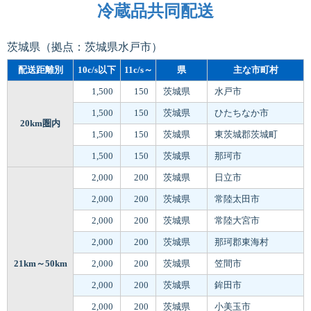
冷蔵品共同配送
茨城県（拠点：茨城県水戸市）
配送距離別
10c/s以下
11c/s～
県
主な市町村
1,500
150
茨城県
水戸市
1,500
150
茨城県
ひたちなか市
20km圏内
1,500
150
茨城県
東茨城郡茨城町
1,500
150
茨城県
那珂市
2,000
200
茨城県
日立市
2,000
200
茨城県
常陸太田市
2,000
200
茨城県
常陸大宮市
2,000
200
茨城県
那珂郡東海村
21km～50km
2,000
200
茨城県
笠間市
2,000
200
茨城県
鉾田市
2,000
200
茨城県
小美玉市