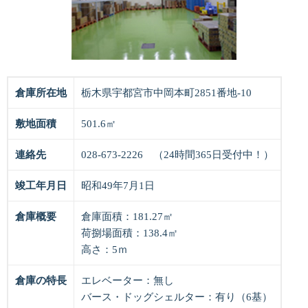
倉庫所在地
栃木県宇都宮市中岡本町2851番地-10
敷地面積
501.6㎡
連絡先
028-673-2226
（24時間365日受付中！）
竣工年月日
昭和49年7月1日
倉庫概要
倉庫面積：181.27㎡
荷捌場面積：138.4㎡
高さ：5ｍ
倉庫の特長
エレベーター：無し
バース・ドッグシェルター：有り（6基）