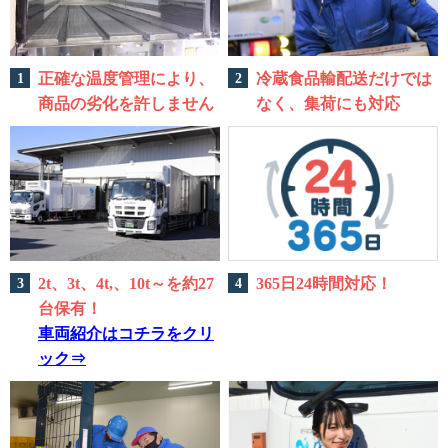
正確な温度管理により、
冷蔵食品輸配送だけでは
商品の劣化を許しません
なく、集荷にも対応
2t、3t、4t,、10t～を約27
365日24時間対応！
台保有！
車両紹介はコチラをクリ
ック⇒