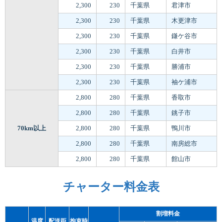
2,300
230
千葉県
君津市
2,300
230
千葉県
木更津市
2,300
230
千葉県
鎌ケ谷市
2,300
230
千葉県
白井市
2,300
230
千葉県
勝浦市
2,300
230
千葉県
袖ケ浦市
2,800
280
千葉県
香取市
2,800
280
千葉県
銚子市
70km以上
2,800
280
千葉県
鴨川市
2,800
280
千葉県
南房総市
2,800
280
千葉県
館山市
チャーター料金表
割増料金
温度
配送距
拘束時