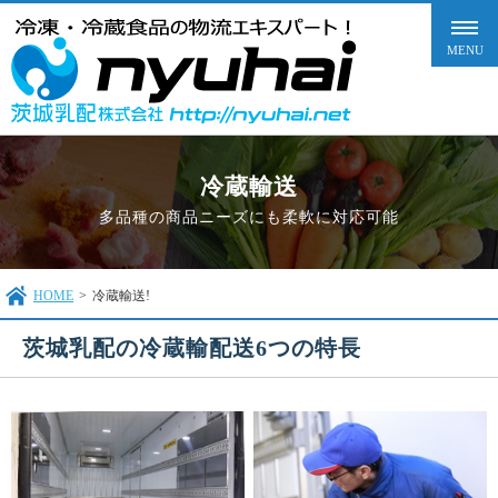
冷蔵輸送
多品種の商品ニーズにも柔軟に対応可能
HOME
>
冷蔵輸送!
茨城乳配の冷蔵輸配送6つの特長