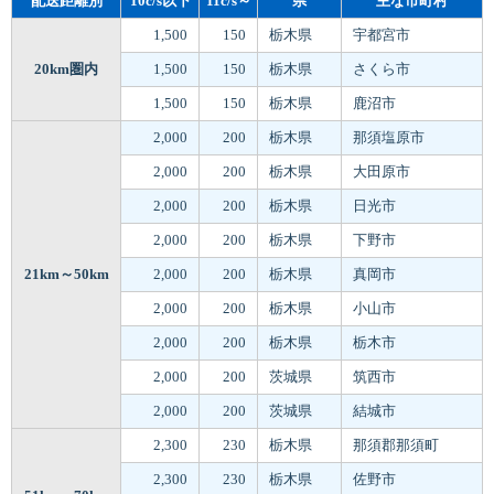
配送距離別
10c/s以下
11c/s～
県
主な市町村
1,500
150
栃木県
宇都宮市
20km圏内
1,500
150
栃木県
さくら市
1,500
150
栃木県
鹿沼市
2,000
200
栃木県
那須塩原市
2,000
200
栃木県
大田原市
2,000
200
栃木県
日光市
2,000
200
栃木県
下野市
21km～50km
2,000
200
栃木県
真岡市
2,000
200
栃木県
小山市
2,000
200
栃木県
栃木市
2,000
200
茨城県
筑西市
2,000
200
茨城県
結城市
2,300
230
栃木県
那須郡那須町
2,300
230
栃木県
佐野市