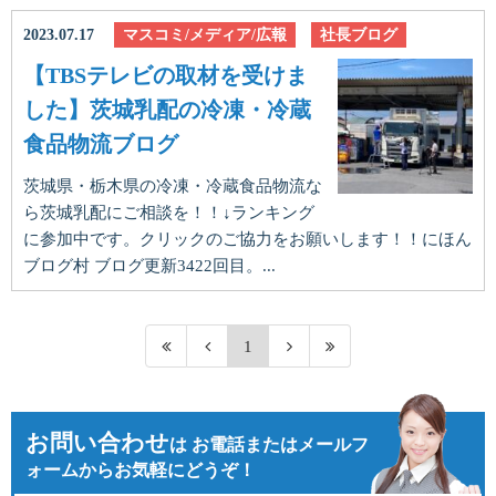
2023.07.17
マスコミ/メディア/広報
社長ブログ
【TBSテレビの取材を受けま
した】茨城乳配の冷凍・冷蔵
食品物流ブログ
茨城県・栃木県の冷凍・冷蔵食品物流な
ら茨城乳配にご相談を！！↓ランキング
に参加中です。クリックのご協力をお願いします！！にほん
ブログ村 ブログ更新3422回目。...
1
お問い合わせ
は
お電話またはメールフ
ォームからお気軽にどうぞ！