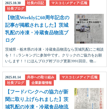
2025.10.30
社長の日記
マスコミ/メディア/広報
社長ブログ
【物流Weeklyに60周年記念の
記事が掲載されました】茨城
乳配の冷凍・冷蔵食品物流ブ
ログ
茨城県・栃木県の冷凍・冷蔵食品物流なら茨城乳配にご相談
を！！↓ランキングに参加中です。クリックのご協力をお願
いします！！にほんブログ村ブログ更新3991回目。物...
2025.01.14
共存への取り組み
マスコミ/メディア/広報
社長ブログ
企業新着情報
【フードバンクへの協力が新
聞に取り上げられました】茨
城乳配の冷凍・冷蔵食品物流