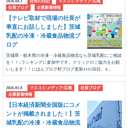
2026.04.3
社長の日記
マスコミ/メディア/広報
社長ブログ
企業新着情報
【テレビ取材で現場の社長が
率直にお話ししました】茨城
乳配の冷凍・冷蔵食品物流ブ
ログ
茨城県・栃木県の冷凍・冷蔵食品物流なら茨城乳配にご相談
を！！↓ランキングに参加中です。クリックのご協力をお願
いします！！にほんブログ村ブログ更新4101回目。4...
2026.01.8
マスコミ/メディア/広報
社長ブログ
企業新着情報
【日本経済新聞全国版にコメ
ントが掲載されました！】茨
城乳配の冷凍・冷蔵食品物流