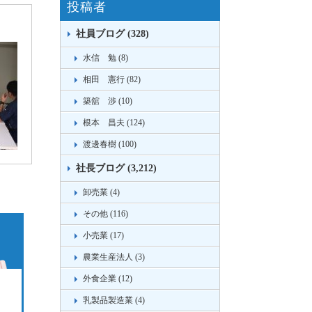
投稿者
社員ブログ (328)
水信 勉 (8)
相田 憲行 (82)
築舘 渉 (10)
根本 昌夫 (124)
渡邊春樹 (100)
社長ブログ (3,212)
卸売業 (4)
その他 (116)
小売業 (17)
農業生産法人 (3)
外食企業 (12)
乳製品製造業 (4)