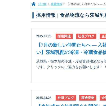
HOME
>
新着情報
>
【7月の新しい仲間たちへ ―
採用情報 | 食品物流なら茨城
2025.07.23
採用関連
社長ブログ
企
【7月の新しい仲間たちへ ― 
い】茨城乳配の冷凍・冷蔵食品
茨城県・栃木県の冷凍・冷蔵食品物流なら
です。クリックのご協力をお願いします！！に
2025.03.28
社員ブログ
渡邊春樹
企