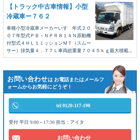
【トラック中古車情報】小型
冷蔵車ー７６２
車種小型冷蔵車メーカーいすゞ年式２０
０７年型式ＰＢ－ＮＰＲ８１ＡＮ原動機
付型式４ＨＬ１ミッションＭＴ（スムー
サー）排気量４．７７Ｌ車両総重量７０４５ｋｇ最大積載...
お問い合わせ
は
お電話またはメールフ
ォームからお気軽にどうぞ！
tel 0120-117-190
受付 平日 9:00～17:30 担当：アイタ
お問い合わせ