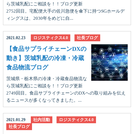
ら茨城乳配にご相談を！！ブログ更新
2752回目。宅配便大手の佐川急便を傘下に持つSGホールデ
ィングスは、2030年をめどに自...
2021.02.23
ロジスティクス4.0
社長ブログ
【食品サプライチェーンDXの
動き】茨城乳配の冷凍・冷蔵
食品物流ブログ
茨城県・栃木県の冷凍・冷蔵食品物流な
ら茨城乳配にご相談を！！ブログ更新
2749回目。食品サプライチェーンのDXへの取り組みを伝え
るニュースが多くなってきました。...
2021.01.29
社内活動
ロジスティクス4.0
社長ブログ