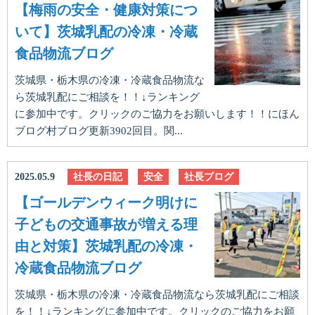
【梅雨の安全・健康対策につ
いて】茨城乳配の冷凍・冷蔵
食品物流ブログ
茨城県・栃木県の冷凍・冷蔵食品物流な
ら茨城乳配にご相談を！！↓ランキング
に参加中です。クリックのご協力をお願いします！！にほん
ブログ村ブログ更新3902回目。関...
2025.05.9
社長の日記
安全
社長ブログ
【ゴールデンウィーク明けに
子どもの交通事故が増える理
由と対策】茨城乳配の冷凍・
冷蔵食品物流ブログ
茨城県・栃木県の冷凍・冷蔵食品物流なら茨城乳配にご相談
を！！↓ランキングに参加中です。クリックのご協力をお願