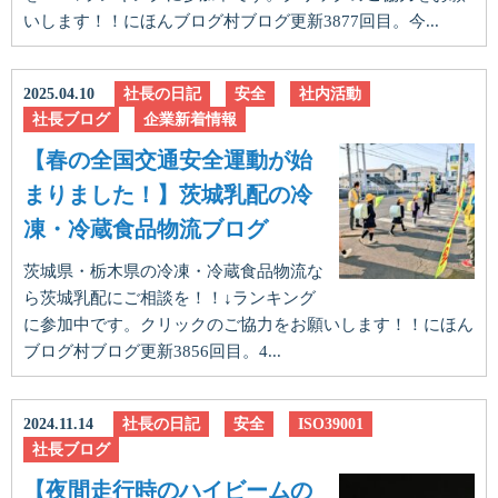
いします！！にほんブログ村ブログ更新3877回目。今...
2025.04.10
社長の日記
安全
社内活動
社長ブログ
企業新着情報
【春の全国交通安全運動が始
まりました！】茨城乳配の冷
凍・冷蔵食品物流ブログ
茨城県・栃木県の冷凍・冷蔵食品物流な
ら茨城乳配にご相談を！！↓ランキング
に参加中です。クリックのご協力をお願いします！！にほん
ブログ村ブログ更新3856回目。4...
2024.11.14
社長の日記
安全
ISO39001
社長ブログ
【夜間走行時のハイビームの