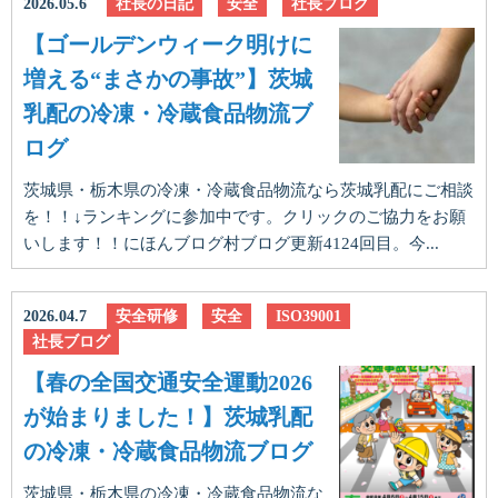
2026.05.6
社長の日記
安全
社長ブログ
【ゴールデンウィーク明けに
増える“まさかの事故”】茨城
乳配の冷凍・冷蔵食品物流ブ
ログ
茨城県・栃木県の冷凍・冷蔵食品物流なら茨城乳配にご相談
を！！↓ランキングに参加中です。クリックのご協力をお願
いします！！にほんブログ村ブログ更新4124回目。今...
2026.04.7
安全研修
安全
ISO39001
社長ブログ
【春の全国交通安全運動2026
が始まりました！】茨城乳配
の冷凍・冷蔵食品物流ブログ
茨城県・栃木県の冷凍・冷蔵食品物流な