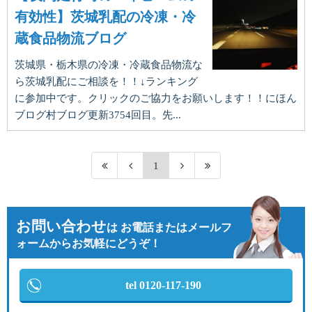
有効性】茨城乳配の冷凍・冷
蔵食品物流ブログ
茨城県・栃木県の冷凍・冷蔵食品物流な
ら茨城乳配にご相談を！！↓ランキング
に参加中です。クリックのご協力をお願いします！！にほん
ブログ村ブログ更新3754回目。先...
1
お問い合わせ
は
お電話またはメールフ
ォームからお気軽にどうぞ！
tel 0120-117-190