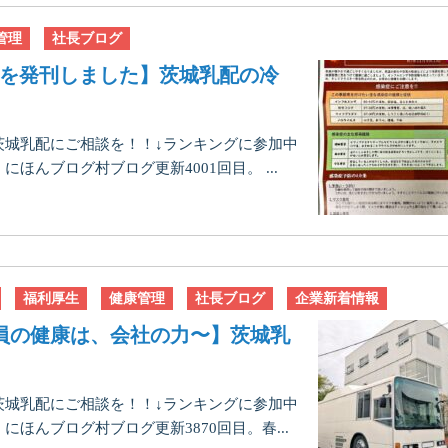
管理
社長ブログ
11月号を発刊しました】茨城乳配の冷
茨城乳配にご相談を！！↓ランキングに参加中
んブログ村ブログ更新4001回目。 ...
福利厚生
健康管理
社長ブログ
企業新着情報
員の健康は、会社の力〜】茨城乳
茨城乳配にご相談を！！↓ランキングに参加中
ほんブログ村ブログ更新3870回目。春...