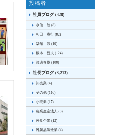
投稿者
社員ブログ (328)
水信 勉 (8)
相田 憲行 (82)
築舘 渉 (10)
根本 昌夫 (124)
渡邊春樹 (100)
社長ブログ (3,213)
卸売業 (4)
その他 (116)
小売業 (17)
農業生産法人 (3)
外食企業 (12)
乳製品製造業 (4)