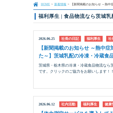
HOME
>
新着情報
>
【新聞掲載のお知らせ ～熱中
福利厚生 | 食品物流なら茨城
2026.06.25
社長の日記
福利厚生
社
【新聞掲載のお知らせ ～熱中症
た～】茨城乳配の冷凍・冷蔵食
茨城県・栃木県の冷凍・冷蔵食品物流なら
です。クリックのご協力をお願いします！！に
2026.06.12
社内活動
福利厚生
健康