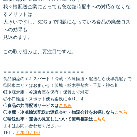
我々輸配送企業にとっても急な臨時配車への対応がなくな
るメリットは
大きいですし、SDGｓで問題になっている食品の廃棄ロス
への効果も
見込めます。
この取り組みは、要注目ですね。
＝＝＝＝＝＝＝＝＝＝＝＝＝＝＝＝＝＝＝
食品物流のエキスパート！冷蔵・冷凍輸送・配送なら茨城乳配まで
◎関東エリアはおまかせ！茨城・栃木宇都宮・千葉・神奈川
◎
冷蔵倉庫・冷凍倉庫を保有！保管まで対応
◎小口輸送・スポット便も柔軟に承ります
〇食品の共同配送サービスは
こちら
〇冷蔵・冷凍輸送配送の運送会社・物流会社をお探しなら
こちら
〇輸送効率・運賃の見直しについて無料相談は
こちら
まずはお問い合わせください♪
TEL：
0120-117-190