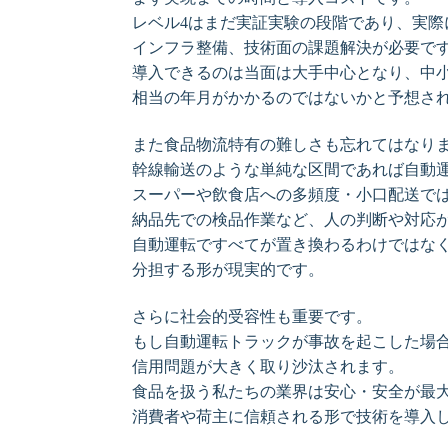
レベル4はまだ実証実験の段階であり、実際
インフラ整備、技術面の課題解決が必要で
導入できるのは当面は大手中心となり、中
相当の年月がかかるのではないかと予想さ
また食品物流特有の難しさも忘れてはなり
幹線輸送のような単純な区間であれば自動
スーパーや飲食店への多頻度・小口配送で
納品先での検品作業など、人の判断や対応
自動運転ですべてが置き換わるわけではな
分担する形が現実的です。
さらに社会的受容性も重要です。
もし自動運転トラックが事故を起こした場
信用問題が大きく取り沙汰されます。
食品を扱う私たちの業界は安心・安全が最
消費者や荷主に信頼される形で技術を導入