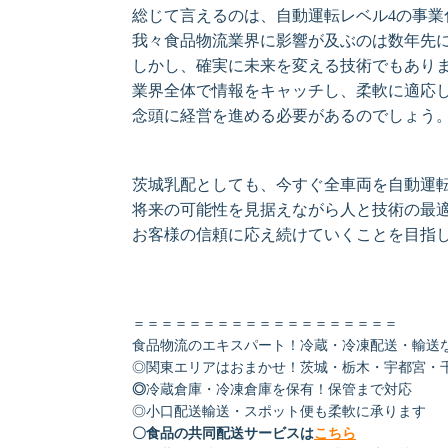
総じて言えるのは、自動運転レベル4の事業
我々食品物流業界に影響が及ぶのは数年先
しかし、確実に未来を変える技術でもあり
業界全体で情報をキャッチし、
柔軟に適応
念頭に経営を進める必要が
あるのでしょう
茨城乳配としても、今すぐ全車両を自動運
将来の可能性を見据えながら人と技術の最
お客様の信頼に応え続けていくことを目指
＝＝＝＝＝＝＝＝＝＝＝＝＝＝＝＝＝＝＝
食品物流のエキスパート！冷蔵・冷凍配送・輸送
◎関東エリアはおまかせ！茨城・栃木・宇都宮・
◎
冷蔵倉庫・冷凍倉庫を保有！保管まで対応
◎小口配送輸送・スポット便も柔軟に承ります
〇食品の共同配送サービスは
こちら