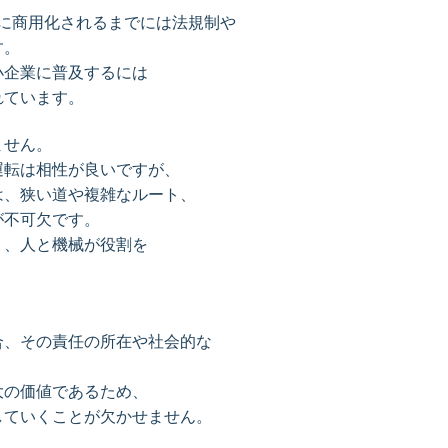
に商用化されるまでには法規制や
す。
小企業に普及するには
れています。
ません。
運転は相性が良いですが、
は、狭い道や複雑なルート、
が不可欠です。
く、人と機械が役割を
合、その責任の所在や社会的な
大の価値であるため、
していくことが欠かせません。