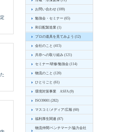
冷蔵・冷凍倉庫 (11)
お問い合わせ (109)
予定
勉強会・セミナー (65)
和日配製造業 (1)
プロの道具を見てみよう (12)
会社のこと (415)
共存への取り組み (121)
セミナー/研修/勉強会 (114)
物流のこと (120)
 た
ひとりごと (61)
環境対策事業 ASFA (9)
ISO39001 (282)
マスコミ/メディア/広報 (60)
福利厚生関連 (87)
物流仲間/ベンチマーク/協力会社
庫内