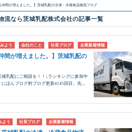
る仲間が増えました。】茨城乳配の冷凍・冷蔵食品物流ブログ
品物流なら茨城乳配株式会社の記事一覧
みよう
会社のこと
社長ブログ
企業新着情報
仲間が増えました。】茨城乳配の
茨城乳配にご相談を！！↓ランキングに参加中
ほんブログ村ブログ更新4145回目。先...
みよう
社長ブログ
企業新着情報