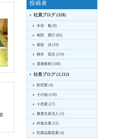
投稿者
社員ブログ (328)
水信 勉 (8)
相田 憲行 (82)
築舘 渉 (10)
根本 昌夫 (124)
渡邊春樹 (100)
社長ブログ (3,212)
卸売業 (4)
その他 (116)
小売業 (17)
農業生産法人 (3)
業
外食企業 (12)
乳製品製造業 (4)