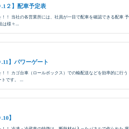
.1２】配車予定表
！！ 当社の各営業所には、社員が一目で配車を確認できる配車 
様々...
.11】パワーゲート
！！ カゴ台車（ロールボックス）での輸配送などを効率的に行う
です。 ...
10】
！！ 冷凍・冷蔵車の特徴は、断熱材が入ったパネルで作られた 